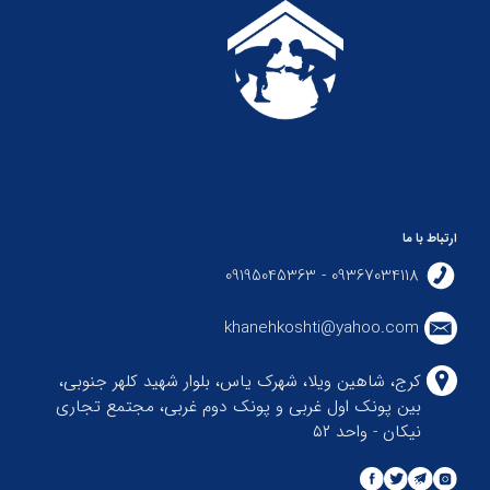
ارتباط با ما
09367034118 - 09195045363
khanehkoshti@yahoo.com
کرج، شاهین ویلا، شهرک یاس، بلوار شهید کلهر جنوبی،
بین پونک اول غربی و پونک دوم غربی، مجتمع تجاری
نیکان - واحد ۵۲