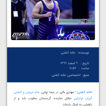
نویسنده:
خانه کشتی
تاریخ :
9 اسفند 1399
ساعت :
۱۱:۵۲
منبع:
اختصاصی خانه کشتی
خانه کشتی
–
مهدی بالی
در نیمه نهایی
جام مربیان و کشتی
گیران اوکراین
مقابل نماینده گرجستان مغلوب شد و از
راهیابی به فینال بازماند.