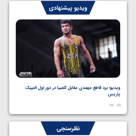
کشتی فرنگی نوجوان جهان؛ رضایی تنها طلایی
ویدیو پیشنهادی
پنج وزن نخست
1405/05/06
نال
ویدیو؛ برد قاطع مهمدی مقابل کلمبیا در دور اول المپیک
ویدیو
پاریس
نظرسنجی