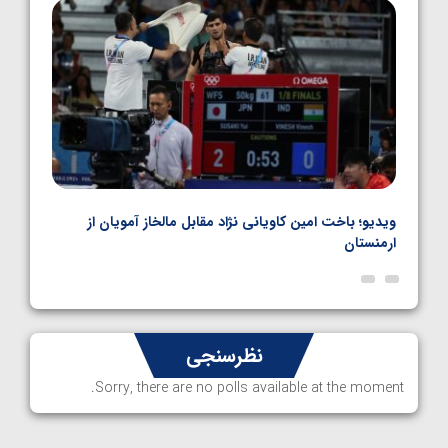
1405/05/06
ویدیو؛ صعود حسن یزدانی به فینال المپیک با برتری مقابل
ویدیو
ناظم امینه
المپ
نظرسنجی
Sorry, there are no polls available at the moment.