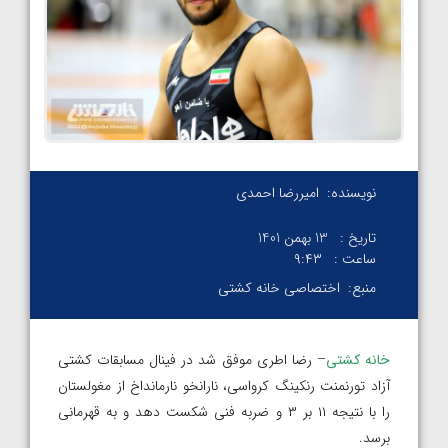
نویسنده:
امیررضا احمدی
تاریخ :
13 بهمن 1401
ساعت :
۹:۴۳
منبع:
اختصاصی خانه کشتی
خانه کشتی
– رضا اطری موفق شد در فینال مسابقات کشتی
آزاد تورنمنت رنکینگ کرواسی، نارانخو نارمانداخ از مغولستان
را با نتیجه ۱۱ بر ۳ و ضربه فنی شکست دهد و به قهرمانی
برسد.