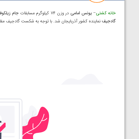
خانه کشتی
–
یونس امامی
در وزن ۷۴ کیلوگرم مسابقات
جام زیلکوف
گادجیف
نماینده کشور آذربایجان شد. با توجه به شکست گادجیف مقا
پیک با برتری مقابل
ویدیو؛ پیروزی هادی ساروی مقابل آرتور الکسانیان 