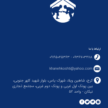
ارتباط با ما
09367034118 - 09195045363
khanehkoshti@yahoo.com
کرج، شاهین ویلا، شهرک یاس، بلوار شهید کلهر جنوبی،
بین پونک اول غربی و پونک دوم غربی، مجتمع تجاری
نیکان - واحد ۵۲