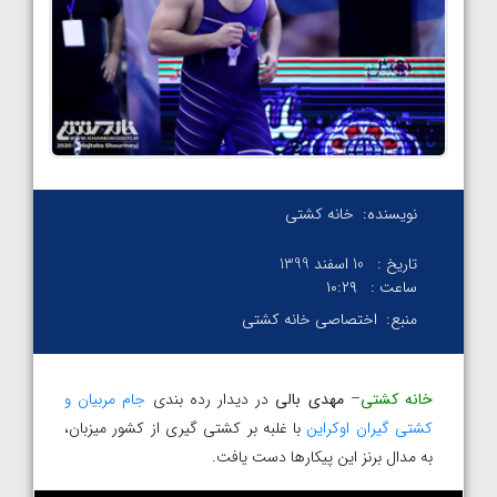
نویسنده:
خانه کشتی
تاریخ :
10 اسفند 1399
ساعت :
۱۰:۲۹
منبع:
اختصاصی خانه کشتی
خانه کشتی
–
مهدی بالی
در دیدار رده بندی
جام مربیان و
کشتی گیران اوکراین
با غلبه بر کشتی گیری از کشور میزبان،
به مدال برنز این پیکارها دست یافت.