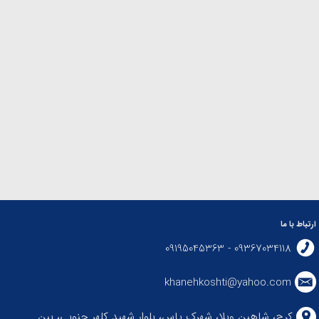
ارتباط با ما
09367034118 - 09195045363
khanehkoshti@yahoo.com
کرج، شاهین ویلا، شهرک یاس، بلوار شهید کلهر جنوبی، بین