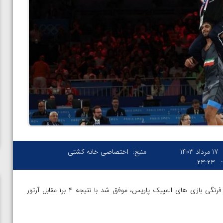
17 مرداد 1403
منبع:
اختصاصی خانه کشتی
۲۳:۲۳
– محمدهادی ساروی در فینال وزن ۹۷ کیلوگرم کشتی فرنگی بازی های المپیک پاریس، موفق شد با نتیجه ۴ بر۱ مقابل آرتور