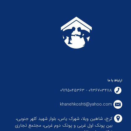
ارتباط با ما
09367034118 - 09195045363
khanehkoshti@yahoo.com
کرج، شاهین ویلا، شهرک یاس، بلوار شهید کلهر جنوبی،
بین پونک اول غربی و پونک دوم غربی، مجتمع تجاری