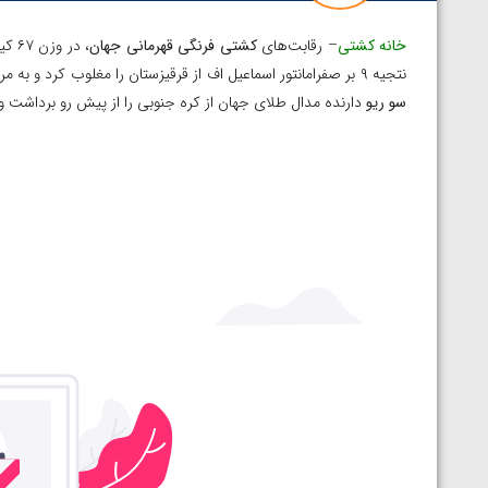
خانه کشتی
– رقابت‌های
کشتی فرنگی قهرمانی جهان
، در وزن ۶۷ کیلوگرم
نتجیه ۹ بر صفرامانتور اسماعیل اف از قرقیزستان را مغلوب کرد و به مرحله یک چهارم نهایی راه یافت. وی در این مرحله با نتیجه ۵ بر صفر
سو ریو
دارنده مدال طلای جهان از کره جنوبی را از پیش رو برداشت و ب
توسط امین میرزازاده
ویدیو؛ باخت امین کاویانی نژاد مقابل مالخاز آمویا