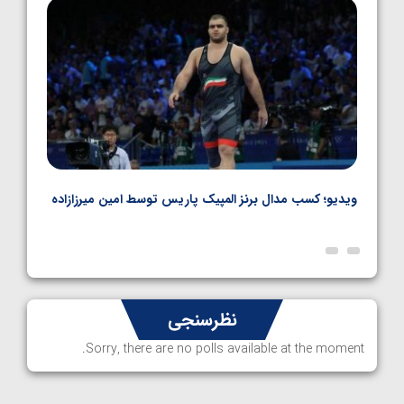
1405/05/06
ویدیو؛ کسب مدال برنز المپیک پاریس توسط امین میرزازاده
ویدیو
ارمن
نظرسنجی
Sorry, there are no polls available at the moment.