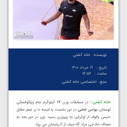
نویسنده:
خانه کشتی
تاریخ :
19 خرداد 1400
ساعت :
۱۴:۵۶
منبع:
اختصاصی خانه کشتی
خانه کشتی
– در مسابقات وزن ۷۴ کیلوگرم جام زیلکوفسکی
لهستان،
یونس امامی
در دور نخست با نتیجه ۱۰ بر صفر مقابل
دنیس پالوف از اوکراین به پیروزی رسید. وی در دور بعد به
مصاف خادجی مراد گادجیف از آذربایجان می رود.