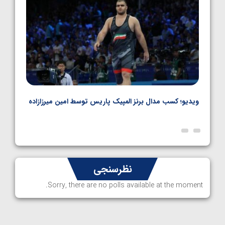
ویدیو؛ کسب مدال برنز المپیک پاریس توسط امین میرزازاده
ویدیو
ارمن
نظرسنجی
Sorry, there are no polls available at the moment.