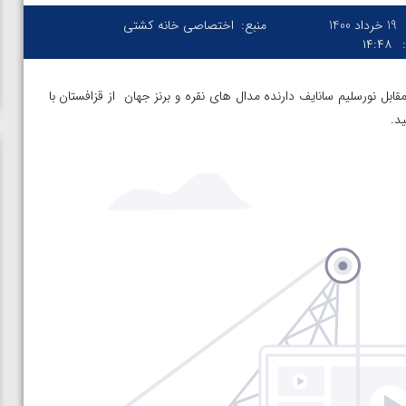
19 خرداد 1400
منبع:
اختصاصی خانه کشتی
۱۴:۴۸
بل نورسلیم سانایف دارنده مدال های نقره و برنز جهان از قزافستان با
ن از
ویدیو؛ صعود حسن یزدانی به فینال المپیک با برتری مقابل