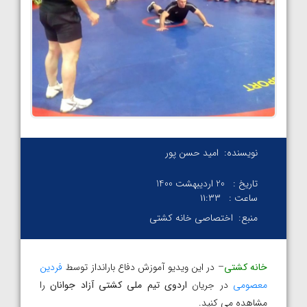
نویسنده:
امید حسن پور
تاریخ :
20 اردیبهشت 1400
ساعت :
۱۱:۳۳
منبع:
اختصاصی خانه کشتی
خانه کشتی
– در این ویدیو آموزش دفاع بارانداز توسط
فردین
معصومی
در جریان
اردوی تیم ملی کشتی آزاد جوانان
را
مشاهده می کنید.