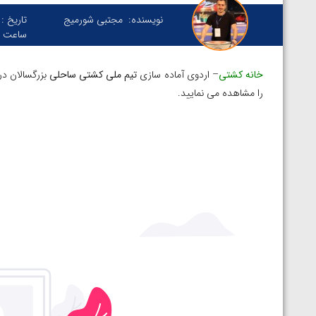
نویسنده:
مجتبی شورمیج
تاریخ :
ساعت :
خانه کشتی
– اردوی آماده سازی
تیم ملی کشتی ساحلی
بزرگسالان در
را مشاهده می نمایید.
توسط امین میرزازاده
ویدیو؛ باخت امین کاویانی نژاد مقابل مالخاز آمویا