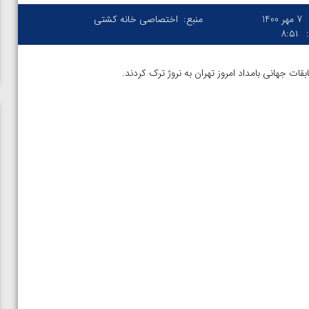
7 مهر 1400
منبع:
اختصاصی خانه کشتی
۸:۵۱
ات جهانی بامداد امروز تهران به نروژ ترک کردند.
یرزازاده
ویدیو؛ باخت امین کاویانی نژاد مقابل مالخاز آمویان از