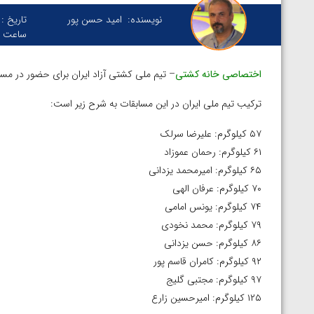
نویسنده:
امید حسن پور
تاریخ :
ساعت :
اختصاصی خانه کشتی
– تیم ملی کشتی آزاد ایران برای حضور در مسابق
ترکیب تیم ملی ایران در این مسابقات به شرح زیر است:
۵۷ کیلوگرم: علیرضا سرلک
۶۱ کیلوگرم: رحمان عموزاد
۶۵ کیلوگرم: امیرمحمد یزدانی
۷۰ کیلوگرم: عرفان الهی
۷۴ کیلوگرم: یونس امامی
۷۹ کیلوگرم: محمد نخودی
۸۶ کیلوگرم: حسن یزدانی
۹۲ کیلوگرم: کامران قاسم پور
۹۷ کیلوگرم: مجتبی گلیج
۱۲۵ کیلوگرم: امیرحسین زارع
ر دور اول المپیک
ویدیو؛ کسب مدال برنز المپیک پاریس توسط امین م