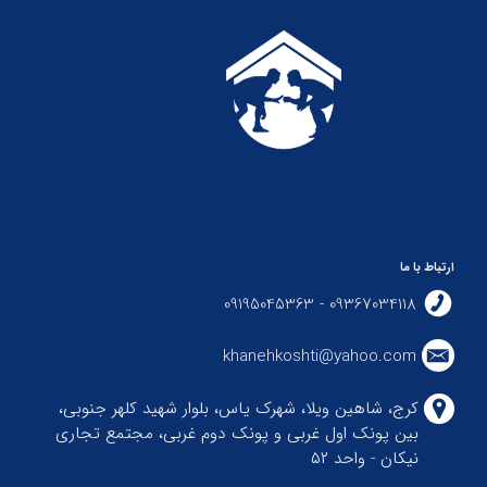
ارتباط با ما
09367034118 - 09195045363
khanehkoshti@yahoo.com
کرج، شاهین ویلا، شهرک یاس، بلوار شهید کلهر جنوبی،
بین پونک اول غربی و پونک دوم غربی، مجتمع تجاری
نیکان - واحد ۵۲