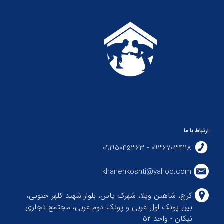
ارتباط با ما
09367034118 - 09195045363
khanehkoshti@yahoo.com
کرج، شاهین ویلا، شهرک یاس، بلوار شهید کلهر جنوبی،
بین پونک اول غربی و پونک دوم غربی، مجتمع تجاری
نیکان - واحد ۵۲