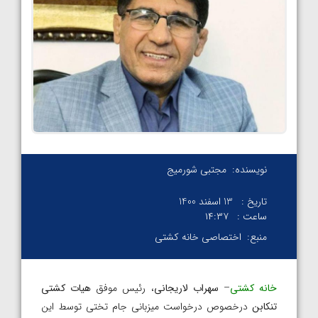
نویسنده:
مجتبی شورمیج
تاریخ :
13 اسفند 1400
ساعت :
۱۴:۳۷
منبع:
اختصاصی خانه کشتی
خانه کشتی
–
سهراب لاریجانی
، رئیس موفق
هیات کشتی
تنکابن
درخصوص درخواست میزبانی جام تختی توسط این