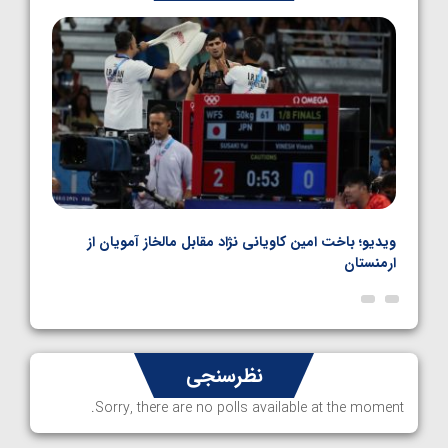
1405/05/06
ویدیو؛ صعود حسن یزدانی به فینال المپیک با برتری مقابل
ویدیو
ناظم امینه
المپ
نظرسنجی
Sorry, there are no polls available at the moment.