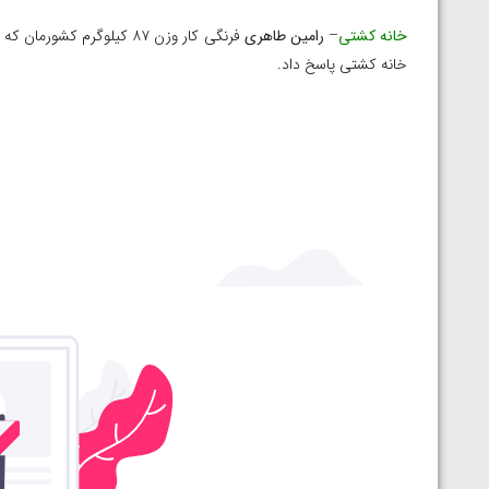
خانه کشتی
–
رامین طاهری
فرنگی کار وزن ۸۷ کیلوگرم
خانه کشتی پاسخ داد.
توسط امین میرزازاده
ویدیو؛ باخت امین کاویانی نژاد مقابل مالخاز آمویا