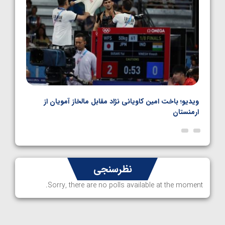
ویدیو؛ صعود حسن یزدانی به فینال المپیک با برتری مقابل
ویدیو
ناظم امینه
المپ
نظرسنجی
Sorry, there are no polls available at the moment.