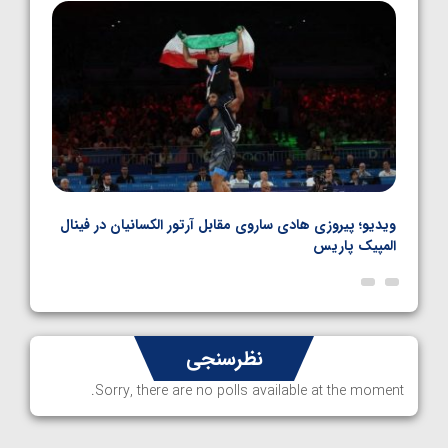
1405/05/06
بل
ویدیو؛ پیروزی هادی ساروی مقابل آرتور الکسانیان در فینال
ویدیو
المپیک پاریس
پاری
نظرسنجی
Sorry, there are no polls available at the moment.