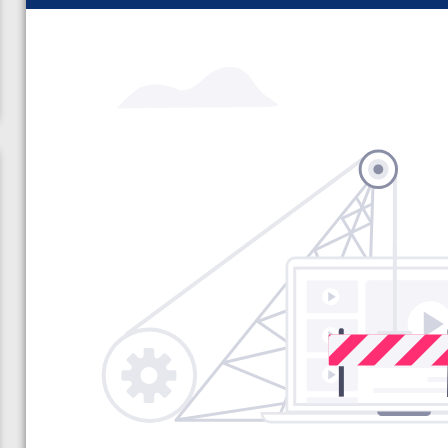
ن از
ویدیو؛ صعود حسن یزدانی به فینال المپیک با برتری مقابل