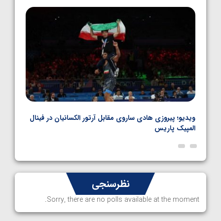
1405/05/06
بل
ویدیو؛ پیروزی هادی ساروی مقابل آرتور الکسانیان در فینال
ویدیو
المپیک پاریس
پاری
نظرسنجی
Sorry, there are no polls available at the moment.