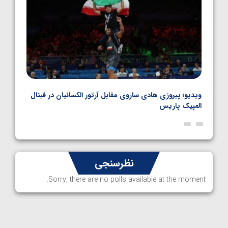
بل
ویدیو؛ پیروزی هادی ساروی مقابل آرتور الکسانیان در فینال
ویدیو
المپیک پاریس
پاری
نظرسنجی
Sorry, there are no polls available at the moment.