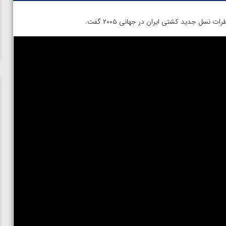
نسل جدید کشتی ایران در جهانی ۲۰۰۵ گفت.
ن از
ویدیو؛ صعود حسن یزدانی به فینال المپیک با برتری مقابل