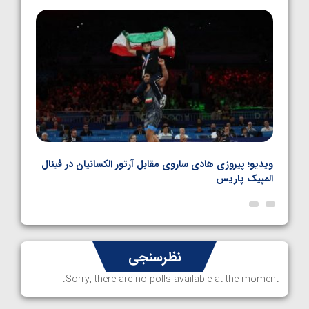
1405/05/06
بل
ویدیو؛ پیروزی هادی ساروی مقابل آرتور الکسانیان در فینال
ویدیو
المپیک پاریس
پاری
نظرسنجی
Sorry, there are no polls available at the moment.