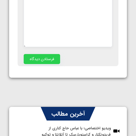
آخرین مطالب
ویدیو اختصاصی؛ با عباس حاج کناری از
فریدونکنار و کراسنویارسک تا آتلانتا و توکیو