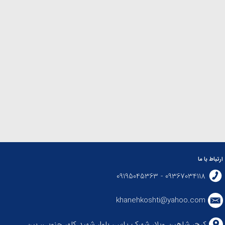
ارتباط با ما
09367034118 - 09195045363
khanehkoshti@yahoo.com
کرج، شاهین ویلا، شهرک یاس، بلوار شهید کلهر جنوبی، بین