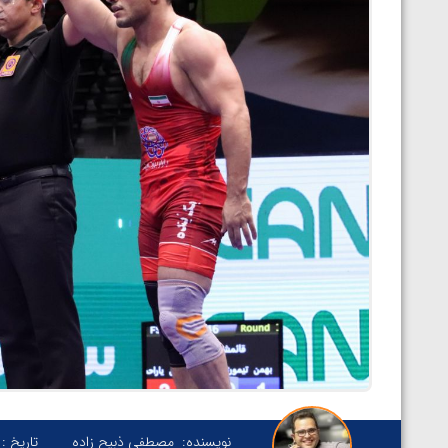
نویسنده:
مصطفی ذبیح زاده
تاریخ :