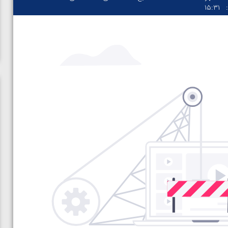
۱۵:۳۱
ن از
ویدیو؛ صعود حسن یزدانی به فینال المپیک با برتری مقابل