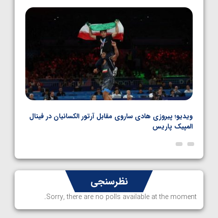
1405/05/06
بل
ویدیو؛ پیروزی هادی ساروی مقابل آرتور الکسانیان در فینال
ویدیو
المپیک پاریس
پاری
نظرسنجی
Sorry, there are no polls available at the moment.