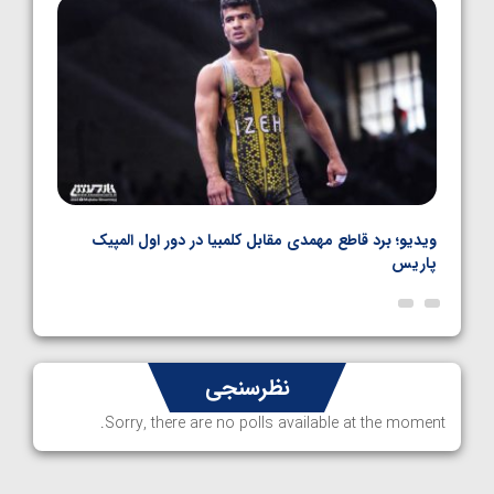
1405/05/06
نال
ویدیو؛ برد قاطع مهمدی مقابل کلمبیا در دور اول المپیک
ویدیو
پاریس
نظرسنجی
Sorry, there are no polls available at the moment.