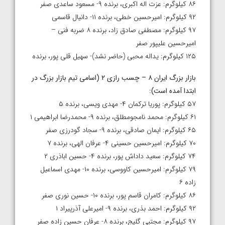
۸۶ کیلوگرم: عزت اله اکبری، برنده ۹- مسعود ساعدی صفر
۹۲ کیلوگرم: امیرحسین خطی، برنده ۱۱- دانیال قاسمی
۹۷ کیلوگرم: مصطفی صادق زاد، برنده ۸ ضربه فنی –
امیرحسین علیپور صفر
۱۲۵ کیلوگرم: یداله محبی (حاضر نشد)- سهیل قلی پور، برنده
بازار بزرگ ایران ۸ – چسب رازی ۲ (اسامی تیم بازار بزرگ در
ابتدا آمده است
):
۵۷ کیلوگرم: پوریا ترکمان ۴- مهدی ویسی، برنده ۵
۶۱ کیلوگرم: محمد نامجومطلق، برنده ۹- محمدرضا ابراهیمی ۱
۶۵ کیلوگرم: ایمان صادقی، برنده ۹- سجاد گودرزی صفر
۷۰ کیلوگرم: امیرحسین حسینی ۴- عرفان الهی، برنده ۷
۷۴ کیلوگرم: سعید داداش پور، برنده ۴- حسین اباذری ۲
۷۹ کیلوگرم: امیرحسین کاووسی، برنده ۱۰- مهدی اسماعیل
زاده ۶
۸۶ کیلوگرم: کامران قاسم پور، برنده ۱۰- حسین نوری صفر
۹۲ کیلوگرم: احمد بذری، برنده ۹- امیرعلی آذرپیراد ۱
۹۷ کیلوگرم: مجتبی گلیج، برنده ۸- عرفان حسین زاده صفر