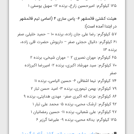
۱۲۵ کیلوگرم: امیرحسین زارع، برنده ۱۲- سهیل یوسفی ۱
هیئت کشتی قائمشهر ۶- پاس ساری ۴ (اسامی تیم قائمشهر
در ابتدا آمده است
):
۵۷ کیلوگرم: رضا علی جان زاده، برنده ۱۰ – حمید خلیلی صفر
۶۱ کیلوگرم: دانیال حجتی صفر – داریوش حضرت قلی زاده،
برنده ۱۳
۶۵ کیلوگرم: مهران نصیری ۲ – مهران شیخی، برنده ۲
۷۰ کیلوگرم: سید مهرشاد اکبری، برنده ۲- امیررضا اکبرزاده
صفر
۷۴ کیلوگرم: نیما اشفاقی ۶- حسین الیاسی، برنده ۱۱
۷۹ کیلوگرم: بهمن تیموری، برنده ۳- امید حسن تبار ۲
۸۶ کیلوگرم: عزت اله اکبری صفر- مهدی هدایتی، برنده ۹
۹۲ کیلوگرم: ارشک محبی، برنده ۵- محمد علی تبار ۱
۹۷ کیلوگرم: علی شعبانی، برنده ۱۱- حسین رمضانیان ۱
۱۲۵ کیلوگرم: یداله محبی، برنده ۹- علیرضا گرزبر ۶
برچسب‌ها:
پاس ساری
,
چسب رازی
,
کشتی آزاد
,
لیگ برتر
,