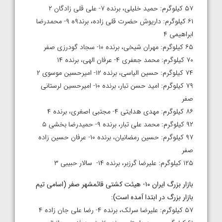
۵۷ کیلوگرم: حمید خلیلی، برنده ۷- علی قلی زادگان ۲
۶۱ کیلوگرم: داریوش حضرت قلی زاده، برند۹ه ۹- محمدرضا
ابراهیمی ۴
۶۵ کیلوگرم: مهران شیخی، برنده ۱۰- سجاد گودرزی صفر
۷۰ کیلوگرم: محمد جعفری ۴- عرفان الهی، برنده ۱۴
۷۴ کیلوگرم: حسین الیاسی، برنده ۱۲- امیرحسین موسوی ۲
۷۹ کیلوگرم: امید حسن تبار، برنده ۱۰- امیرحسین لرستانی
صفر
۸۶ کیلوگرم: مهدی هدایتی ۴- مجتبی اصغری، برنده ۴
۹۲ کیلوگرم: محمد علی تبار، برنده ۹- حمیدرضا بخشی ۵
۹۷ کیلوگرم: حسین رمضانیان، برنده ۱۰- عرفان حسین زاده
صفر
۱۲۵ کیلوگرم: علیرضا گرزبر، برنده ۱۴- سالار حبیبی ۳
بازار بزرگ ایران ۱۰- هیئت کشتی قائمشهر صفر (اسامی تیم
بازار بزرگ در ابتدا آمده است
):
۵۷ کیلوگرم: علیرضا سرلک، برنده ۴- رضا علی جان زاده ۴