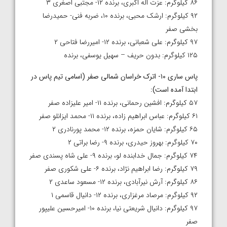
۸۶ کیلوگرم: عزت اله اکبری، برنده ۱۲- مجتبی اصغری ۳
۹۲ کیلوگرم: ارشک محبی، برنده ۱۰، ضربه فنی- حمیدرضا
بخشی صفر
۹۷ کیلوگرم: علی شعبانی، برنده ۱۲- امیررضا فتاحی ۲
۱۲۵ کیلوگرم: بدون حریف – سهیل یوسفی، برنده
پاس ساری ۱۰- اترک خراسان شمالی صفر (اسامی تیم پاس در
ابتدا آمده است
):
۵۷ کیلوگرم: افشین رحمانی، برنده ۱۱- امیر علیزاده صفر
۶۱ کیلوگرم: عباس ابراهیم زاده، برنده ۱۱- محمد ایزانلو صفر
۶۵ کیلوگرم: شایان حمزه، برنده ۱۲- محمد پورنادری ۲
۷۰ کیلوگرم: بهروز حیدری، برنده ۹- رضا براتی ۲
۷۴ کیلوگرم: جمال خدابنده لو، برنده ۹- علی شاه پسندی صفر
۷۹ کیلوگرم: رضا ابراهیم نژاد، برنده ۶- علی شکوری صفر
۸۶ کیلوگرم: آرش نیرآبادی، برنده ۱۲- مسعود ساعدی ۲
۹۲ کیلوگرم: مرصاد مرغزاری، برنده ۱۲- دانیال قاسمی ۱
۹۷ کیلوگرم: دانیال شریعتی نیا، برنده ۱۰- امیرحسین علیپور
صفر