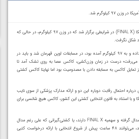
۹۷ کیلوگرم شد.
– مرحله نهایی رقابت‌های انتخابی کشتی آمریکا (FINAL X) در شرایطی برگزار شد که در وزن ۹۷ کیلوگرم، در حالی که
رد شکل نگرفت.
کاکس که امسال برای حضور در مسابقات جهانی ۲۰۲۳ تغییر وزن داده و به ۹۷ کیلوگرم آمده بود، در مسابقات اوپن قهرمان شد و باید در
ته می‌رفت؛ درست در زمان وزن‌کشی، کاکس عصا به روی تشک آمد تا
ایل کاکس به مسابقه دادن با مصدومیت بود اما نهایتا کاکس کشتی
رباره احتمال رقابت دوباره این دو و ارائه مدارک پزشکی از سوی نایب
ا و با استناد به قانون انتخابی کشتی این کشور، کاکس هیچ شانسی برای
در این قانون صراحتا ذکر شده که فقط کشتی‌گیرانی که در جهانی مدال گرفته و سهمیه FINAL X دارند، یا کشتی‌گیرانی که علی رغم مدال
جهانی در مسابقات US OPEN در همان وزن سابق کشتی گرفته‌اند، می‌توانند ۴۸ ساعت پیش از شروع انتخابی با ارائه درخواست کتبی
ن از
ویدیو؛ صعود حسن یزدانی به فینال المپیک با برتری مقابل