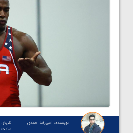
نویسنده:
امیررضا احمدی
تاریخ :
ساعت :