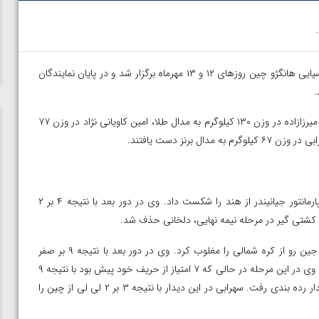
– رقابت های کشتی فرنگی نوزدهمین دوره بازی های آسیایی هانگژو چین روزهای ۱۲ و ۱۳ مهرماه برگزار شد و در پایان نمایندگان
در پایان این مسابقات محمدهادی ساروی در وزن ۹۷ کیلوگرم و امین میرزازاده در وزن ۱۳۰ کیلوگرم به مدال طلا، امین کاویانی نژاد در وزن ۷۷
در وزن ۶۰ کیلوگرم میثم دلخانی در دور نخست با نتیجه ۷ بر ۱ سوپارمانتور جیانیندر از هند را شکست داد. وی در دور بعد با نتیجه ۴ بر ۲
کشتی گیر در مرحله نیمه نهایی، دلخانی حذف شد.
در وزن ۶۷ کیلوگرم دانیال سهرابی در دور اول با نتیجه ۵ بر ۲یونگ جین رو از کره شمالی را مغلوب کرد. وی در دور بعد با نتیجه ۹ بر صفر
هانسو ریو از کره را از پیش رو برداشت و راهی مرحله نیمه نهایی شد. وی در این مرحله در حالی که ۷ امتیاز از حریف خود پیش بود با نتیجه ۹
بر ۴ و ضربه فنی مغلوب میرجان شرماخانبت از قزاقستان شد و به دیدار رده بندی رفت. سهرابی در این دیدار با نتیجه ۳ بر ۲ لی لی از چین را
ن از
ویدیو؛ صعود حسن یزدانی به فینال المپیک با برتری مقابل