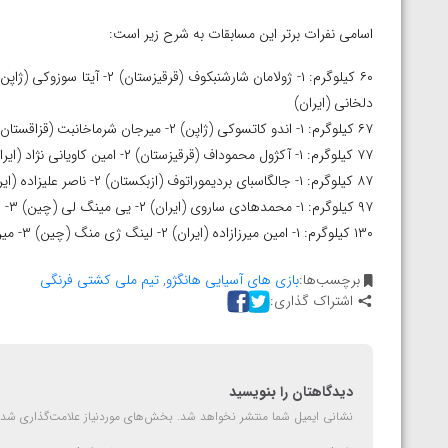
اسامی نفرات برتر این مسابقات به شرح زیر است:
دلخانی (ایران)
۶۷ کیلوگرم: ۱- اندو کاتسوکی (ژاپن) ۲- میرجان شرماخانبت (قزاقستان) ۳- دانیال سهرابی (ایران) و رازاک بیشیکیف (قرقیزستان)
۷۷ کیلوگرم: ۱- آکژول محموداف (قرقیزستان) ۲- امین کاویانی نژاد (ایران) ۳- آزات سادیکوف (قزاقستان) و ریو لیو (چین)
۸۷ کیلوگرم: ۱- جالگاسبای بردیموراتوف (ازبکستان) ۲- ناصر علیزاده (ایران) ۳- سونیل کومار (هند) و ماساتو سومی (ژاپن)
۹۷ کیلوگرم: ۱- محمدهادی ساروی (ایران) ۲- یی مینگ لی (چین) ۳- رستم آساکالوف (ازبکستان) و تاکاهیرو تسورودا (ژاپن)
۱۳۰ کیلوگرم: ۱- امین میرزازاده (ایران) ۲- لینگ ژی منگ (چین) ۳- مین سئوک کیم (کره جنوبی) و علیمخان سیزدیکوف (قزاقستان)
برچسب‌ها:
بازی های آسیایی هانگژو
,
تیم ملی کشتی فرنگی
اشتراک گذاری:
دیدگاهتان را بنویسید
نشانی ایمیل شما منتشر نخواهد شد.
بخش‌های موردنیاز علامت‌گذاری شده