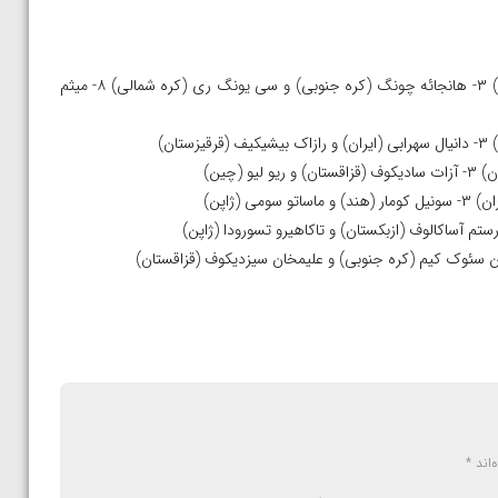
۶۰ کیلوگرم: ۱- ژولامان شارشنبکوف (قرقیزستان) ۲- آیتا سوزوکی (ژاپن) ۳- هانجائه چونگ (کره جنوبی) و سی یونگ ری (کره شمالی) ۸- میثم
‌اند
*