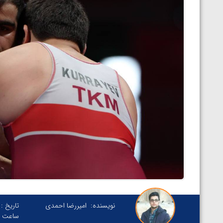
نویسنده:
امیررضا احمدی
تاریخ :
ساعت :