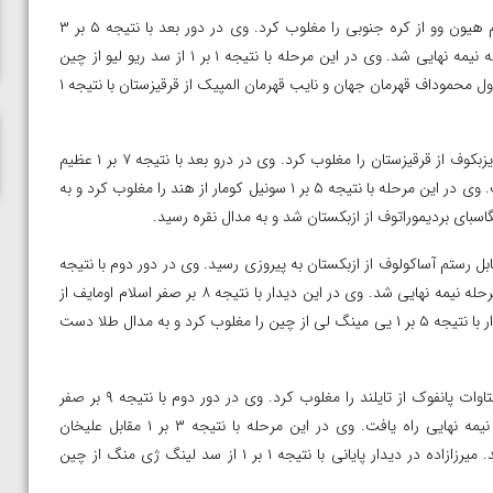
ناظم امینه
در وزن ۷۷ کیلوگرم امین کاویانی نژاد در در اول با نتیجه ۹ بر ۳ کیم هیون وو از کره جنوبی را مغلوب کرد. وی در دور بعد با نتیجه ۵ بر ۳
دلشاد اومون گلدیف از ازبکستان را از پیش رو برداشت و راهی مرحله نیمه نهایی شد. وی در این مرحله با نتیجه ۱ بر ۱ از سد ریو لیو از چین
گذشت و به دیدار فینال راه یافت. کاویانی نژاد در این دیدار مقابل آکژول محموداف قهرمان جهان و نایب قهرمان المپیک از قرقیزستان با نتیجه ۱
در وزن ۸۷ کیلوگرم ناصر علیزاده در دور اول با نتیجه ۷ بر ۱ آتابک عزیزبکوف از قرقیزستان را مغلوب کرد. وی در درو بعد با نتیجه ۷ بر ۱ عظیم
آناممدوف از ترکمنستان را شکست داد و به مرحله نیمه نهایی راه یافت. وی در این مرحله با نتیجه ۵ بر ۱ سونیل کومار از هند را مغلوب کرد و به
 ۹۷ کیلوگرم محمدهادی ساروی در دور اول با نتیجه ۶ بر ۳ مقابل رستم آساکولوف از ازبکستان به پیروزی رسید. وی‌ در دور دوم با نتیجه
۳ بر ۱ اوزور ژوژوپبیکوف از قرقیزستان را از پیش رو برداشت و راهی مرحله نیمه نهایی شد. وی در این دیدار با نتیجه ۸ بر صفر اسلام اومایف از
قزاقستان را شکست داد و به دیدار فینال راه یافت. ساروی در این دیدار با نتیجه ۵ بر ۱ یی مینگ لی از چین را مغلوب کرد و به مدال طلا دست
در وزن ۱۳۰ کیلوگرم امین میرزازاده در دور اول با نتیجه ۹ بر صفر نانتاوات پانفوک از تایلند را مغلوب کرد. وی در دور دوم با نتیجه ۹ بر صفر
آیبگشازادا کورایف از ترکمنستان را از پیش رو برداشت و به مرحله نیمه نهایی راه یافت. وی در این مرحله با نتیجه ۳ بر ۱ مقابل علیخان
سیزداکوف از قزاقستان به برتری دست یافت و راهی دیدار فینال شد. میرزازاده در دیدار پایانی با نتیجه ۱ بر ۱ از سد لینگ ژی منگ از چین