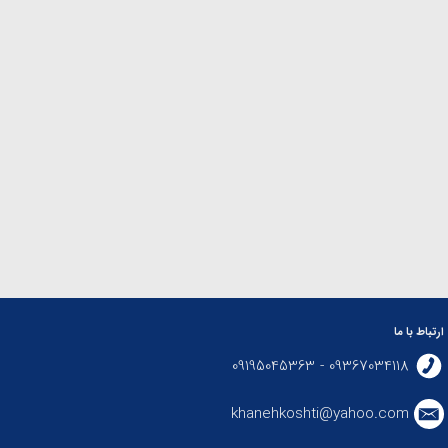
ارتباط با ما
09367034118 - 09195045363
khanehkoshti@yahoo.com