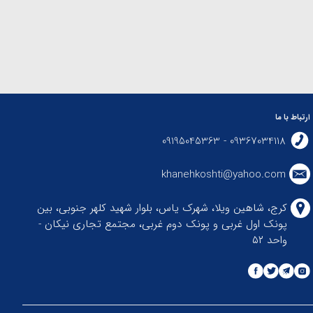
ارتباط با ما
09367034118 - 09195045363
khanehkoshti@yahoo.com
کرج، شاهین ویلا، شهرک یاس، بلوار شهید کلهر جنوبی، بین
پونک اول غربی و پونک دوم غربی، مجتمع تجاری نیکان -
واحد ۵۲