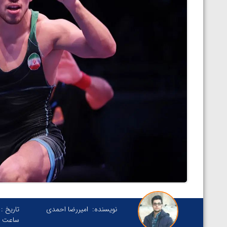
نویسنده:
امیررضا احمدی
تاریخ :
ساعت :