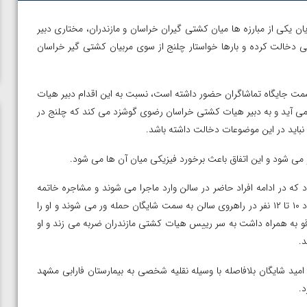
ن یکی از مبارزه ها میان کشتی گیران خراسان و مازندران، مختاری دبیر
خالت کرده و بارها خواستار چلنج از سوی مربیان کشتی گیر خراسان
مت جایگاه تماشاگران حضور داشته است، نسبت به این اقدام دبیر هیات
آید و به دبیر هیات کشتی خراسان رضوی گوشزد می کند که چلنج در
 نباید در این موضوعات دخالت داشته باشد.
 شود و این اتفاق باعث برخورد فیزیکی میان آن ها می شود.
ه در ادامه افراد حاضر در سالن وارد ماجرا می شوند و مشاجره خاتمه
پیدا می کند اما این پایان ماجرا نبود و ساعتی پس از این اتفاق، حدود ۱۰ تا ۱۲ نفر در راهروی سالن به سمت شایگان حمله ور می شوند و او را
اقو به همراه داشت به سر رییس هیات کشتی مازندران ضربه می زند و او
.
ید شایگان بلافاصله با وسیله نقلیه شخصی به بیمارستان فارابی مشهد
ن از
ویدیو؛ صعود حسن یزدانی به فینال المپیک با برتری مقابل