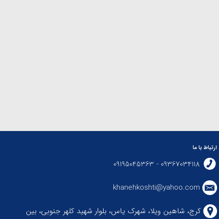
ارتباط با ما
09367034118 - 09195045363
khanehkoshti@yahoo.com
کرج، شاهین ویلا، شهرک یاس، بلوار شهید کلهر جنوبی، بین