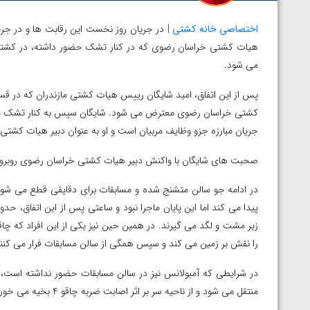
اختصاصی خانه کشتی
| در جریان روز نخست این رقابت ها و در جریا
هیات کشتی خراسان رضوی که در کنار تشک حضور داشته، در کشتی د
می شود.
پس از این اتفاق، امید شایگان رییس هیات کشتی مازندران که در قس
کشتی خراسان رضوی معترض می شود. شایگان سپس به کنار تشک می 
جریان مبارزه جزو وظایف مربیان است و او به عنوان دبیر هیات کشتی
صحبت های شایگان با واکنش دبیر هیات کشتی خراسان رضوی روبرو می
در ادامه جو سالن متشنج شده و مسابقات برای دقایقی قطع می شود ک
زیر مشت و لگد می گیرند. در همین حین نیز یکی از این افراد که چ
را نقش بر زمین می کند و سپس همگی از سالن مسابقات فرار می کنند
در شرایطی که آمبولانس نیز در سالن مسابقات حضور نداشته است، ام
منتقل می شود و از ناحیه سر بر اثر اصابت ضربه چاقو ۴ بخیه می خورد.
توسط امین میرزازاده
ویدیو؛ باخت امین کاویانی نژاد مقابل مالخاز آمویا