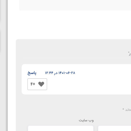
المپیک پاریس
”
پاسخ
۱۴۰۱-۰۶-۲۸ در ۱۲:۴۴
+4
‌اند
*
وب‌ سایت