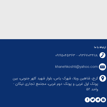
ارتباط با ما
09367034118 - 09195045363
khanehkoshti@yahoo.com
کرج، شاهین ویلا، شهرک یاس، بلوار شهید کلهر جنوبی، بین
پونک اول غربی و پونک دوم غربی، مجتمع تجاری نیکان -
واحد ۵۲