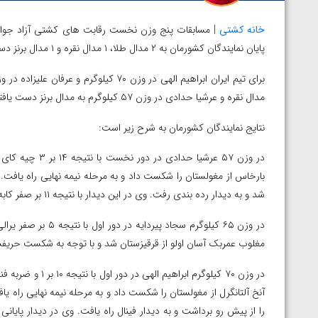
خانه کشتی
| مسابقات پنج وزن نخست رقابت های کشتی آزاد جوانان 
پایان نمایندگان کشورمان به ۲ مدال طلا، ۱ مدال نقره و ۱ مدال برنز دست یافتند.
مدال نقره و عرشیا حدادی در وزن ۵۷ کیلوگرم به مدال برنز دست یافتند.
نتایج نمایندگان کشورمان به شرح زیر است:
شد و به دیدار رده بندی رفت. وی در این دیدار با نتیجه ۱۱ بر صفر کابه ماتجانوف از ترکمنستان را از پیش رو برداشت و صاحب مدال برنز شد.
مغلوب عمربک آسان اولو از قرقیزستان شد و با توجه به شکست حریفش
توسط امین میرزازاده
ویدیو؛ باخت امین کاویانی نژاد مقابل مالخاز آمویا