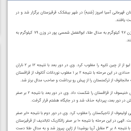
قهرمانی آسیا امروز (شنبه) در شهر بیشکک قرقیزستان برگزار شد و در
برای تیم ایران ابراهیم الهی در وزن ۷۰ کیلوگرم و عرفان علیزاده در وزن ۹۷ کیلوگرم به مدال طلا، ابوالفضل شمسی پور در وزن ۷۹ کیلوگرم به
در وزن ۵۷ عرشیا حدادی در دور نخست با نتیجه ۱۴ بر ۳ چیه کای لیو از از چین تایپه را مغلوب کرد. وی در دور بعد با نتیجه ۱۲ بر ۲ ناران
بارخاس از مغولستان را شکست داد و به مرحله نیمه نهایی راه یافت. حدادی در این مرحله با نتیجه ۲ بر ۱ مغلوب نوردانات آتانوف از قزاقستان
در وزن ۶۵ کیلوگرم سجاد پیردایه در دور اول با نتیجه ۵ بر صفر یرالی خنیسوف از قزاقستان را شکست داد. وی در دور بعد با نتیجه ۲ بر صفر
 در دور بعد، پیردایه حذف شد و در جایگاه هشتم قرار گرفت.
در وزن ۷۰ کیلوگرم ابراهیم الهی در دور اول با نتیجه ۱۰ بر ۱ و ضربه فنی اولیموف از تاجیکستان را مغلوب کرد. وی در دور دوم با نتیجه ۱۰بر صفر
آنخ آلتانگرل از مغولستان را شکست داد و به مرحله نیمه نهایی راه یافت. الهی در این مرحله با نتیجه ۱۰ بر صفر زالکاربک تابالدیف از قرقیزستان
ن از
ویدیو؛ صعود حسن یزدانی به فینال المپیک با برتری مقابل
را از پیش رو برداشت و به دیدار فینال راه یافت. وی در دیدار پایانی با نتیجه ۸ بر ۳ مقابل آریا یوشیدا از ژاپن پیروز شد و به مدال طلا دست