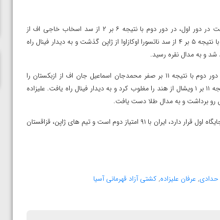
ناظم امینه
در وزن ۷۹ کیلوگرم ابوالفضل شمسی پور حاجی وند پس از استراحت در دور اول، در دور دوم با نتیجه ۶ بر ۲ از سد اسخاب خاجی اف از
قزاقستان گذشت و به مرحله نیمه نهایی راه یافت. وی در این مرحله با نتیجه ۵ بر ۴ از سد ناتسورا اوکازاوا از ژاپن گذشت و به دیدار فینال راه
در وزن ۹۷ کیلوگرم عرفان علیزاده پس از استراحت در دور اول، در دور دوم با نتیجه ۱۱ بر صفر محمدجان اسماعیل جان اف از ازبکستان را
شکست داد و به مرحله نیمه نهایی راه یافت. وی در این مرحله با نتیجه ۱۱ بر ۱ ویشال از هند را مغلوب کرد و به دیدار فینال راه یافت. علیزاده
در پایان مسابقات روز نخست در رده بندی تیمی هند با ۱۰۰ امتیاز در جایگاه اول قرار دارد، ایران با ۹۱ امتیاز دوم است و تیم های ژاپن، قزاقستان
 حدادی
,
عرفان علیزاده
,
کشتی آزاد قهرمانی آسیا