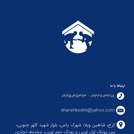
ارتباط با ما
09367034118 - 09195045363
khanehkoshti@yahoo.com
کرج، شاهین ویلا، شهرک یاس، بلوار شهید کلهر جنوبی،
بین پونک اول غربی و پونک دوم غربی، مجتمع تجاری