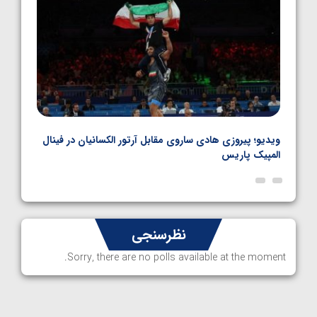
بل
ویدیو؛ پیروزی هادی ساروی مقابل آرتور الکسانیان در فینال
ویدیو
المپیک پاریس
پاری
نظرسنجی
Sorry, there are no polls available at the moment.