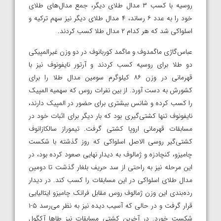
روسیه با کسب ۳ مدال طلای دیگر، جمع مدال‌های طلای
خود را به عدد ۶ رساند، ۴ مدال طلای دیگر نیز سهم ترکیه و
اسلواکی شد که هر کدام ۲ مدال طلا کسب کردند.
عباس‌گاژی ماگمدوف و ماگمد کوربانوف در دو وزن غیرالمپیکی
دو طلا برای روسیه کسب کردند و آرتور نایفونوف نیز با
قهرمانی در وزن ۸۶ کیلوگرم سومین مدال طلا را برای
کشورش به دست آورد. از بین نفرات روس که سهمیه المپیک
را کسب کرده و شانس بیشتری برای حضور در المپیک دارند،
نایفونوف تنها کشتی‌گیری بود که بار دیگر برای اثبات خود در
مسابقات قهرمانی اروپا کشتی گرفت. تیموراز سالکازانوف
کشتی‌گیر روسی الاصل اسلواکی که روز گذشته با شکست
چامیزو، کنچادزه و ژمالوف به دیدار نهایی صعود کرده بود، در
این مرحله نیز به راحتی از سد حریف بلغار گذشت تا دومین
مدال طلای اسلواکی در این مسابقات را کسب کند. در دیدار
رده‌بندی این وزن ژمالوف روس مقابل فرانک چامیزو ایتالیایی
قرار گرفت و در حالی که آسیب دیده نیز به نظر می‌رسد ۵-۱
شکست خورد. در آخرین کشتی مسابقات نیز طاها آکگول