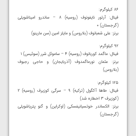
۸۶ کیلوگرم:
فینال: آرتور نایفونوف (روسیه) ۸ – ساندرو امیناشویلی
(گرجستان) ۰
برنز: علی شعبانوف (بلاروس) و مایلز امین (سن مارینو)
۹۲ کیلوگرم:
فینال: ماگمد کوربانوف (روسیه) ۴ – ساموئل شرر (سوئیس) ۱
برنز: عثمان نورماگمدوف (آذربایجان) و حاجی رجبوف
(بلاروس)
۱۲۵ کیلوگرم:
فینال: طاها آکگول (ترکیه) ۹ – سرگی کوزیرف (روسیه) ۲
(کوزیرف ۳ اخطاره شد)
برنز: الکساندر خوتسیانیفسکی (اوکراین) و گنو پتریاشویلی
(گرجستان)