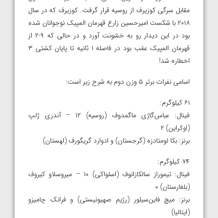
مقابل سرگی کوزیرف از روسیه قرار گرفت. کوزیرف که در سال
۲۰۱۸ با شکست امیرحسین زارع قهرمان المپیک نوجوانان شده
بود در این دیدار رو به خشونت آورد و در حالی که ۹-۲ از
قهرمان المپیک عقب بود در فاصله ۱ ثانیه تا پایان کشتی ۳
اخطاره شد!
اسامی نفرات برتر ۵ وزن دوم به شرح زیر است:
۶۱ کیلوگرم:
فینال: عباس‌گاژی ماگمدوف (روسیه) ۱۲ – آندری ژلپ
(اوکراین) ۲
برنز: بکا لومتادزه (گرجستان) و ادوارد گریگورف (لهستان)
۷۴ کیلوگرم:
فینال: تیموراز سالکازانوف (اسلواکی) ۱۰ – میروسلاو کیروف
(بلغارستان) ۰
برنز: میچ فاین‌سیلور (رژیم صهیونیستی) و فرانک چامیزو
(ایتالیا)