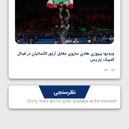
بل
ویدیو؛ پیروزی هادی ساروی مقابل آرتور الکسانیان در فینال
ویدیو
المپیک پاریس
پاری
نظرسنجی
Sorry, there are no polls available at the moment.