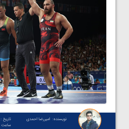
نویسنده:
امیررضا احمدی
تاریخ :
ساعت :