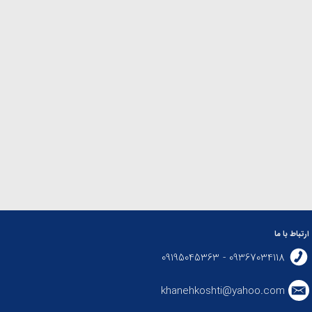
ارتباط با ما
09367034118 - 09195045363
khanehkoshti@yahoo.com