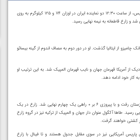
– در ادامه رقابت های کشتی آزاد المپیک پاریس، از ساعت ۱۲:۳۰ دو نماینده ایران در اوزان ۷۴ و ۱۲۵ کیلوگرم به روی
د و زارع قاطعانه به نیمه نهایی رسید.
رم، یونس امامی در دور اول با نتیجه ۹ بر ۴ از سد فرانک چامیزو از ایتالیا گذشت. او در دور دوم به مصاف اندوم از گینه بیسائو
بر ۱ و ضربنه فنی مغلوب کایل دیک از آمریکا قهرمان جهان و نایب قهرمان المپیک شد. به این ترتیب او
ه کار خود ادامه دهد.
در این وزن امیرحسین زارع در دور نخست به مصاف لازارف از قرقیزستان رفت و با پیروزی ۶ بر ۰ راهی یک چهارم نهایی شد. زارع در یک
 داد و به نیمه نهایی رسید. طاها آکگول عنوان دار جهان و المپیک از ترکیه نیز در گروه زارع
گر کشتی خواهند گرفت.
 پاریس آمریکایی نیز در سوی مقابل جدول هستند و تا فینال با زارع
مپیک
ویدیو؛ کسب مدال برنز المپیک پاریس توسط امین میرزازاده