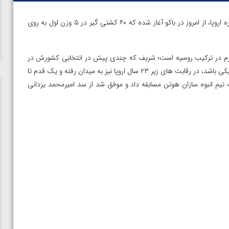
– رقابت های کشتی آزاد قهرمانی امیدهای قاره اروپا، از امروز در باکو آغاز شده که ۶۰ کشتی گیر در ۵ وزن اول به روی
ب این رقابت ها، حضور اینالبک شریف در وزن ۷۰ کیلوگرم در ترکیب روسیه است؛ شریف که چندی پیش در انتخابی کشورش در
این وزن اول شد تا ملی پوش روسیه در مسابقات جهانی اوزان غیرالمپیکی باشد، در رقابت های زیر ۲۳ سال اروپا نیز به میدان رفته و یک قدم تا
یب تیم انبوه سازان هوتن مسابقه داد و موفق شد از سد امیرمحمد یزدانی
ن از
ویدیو؛ صعود حسن یزدانی به فینال المپیک با برتری مقابل