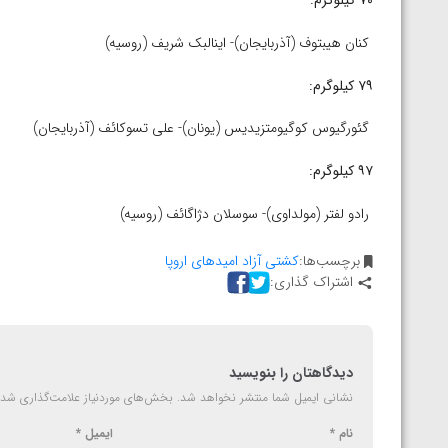
ارمنستان
کنان هیبتوف (آذربایجان)- اینالبک شریف (روسیه)
۷۹ کیلوگرم:
گئورگیوس کوگیومتزیدیس (یونان)- علی تسوکائف (آذربایجان)
۹۷ کیلوگرم:
رادو لفتر (مولداوی)- سوسلان دژاگائف (روسیه)
برچسب‌ها:
کشتی آزاد امیدهای اروپا
اشتراک گذاری:
دیدگاهتان را بنویسید
نشانی ایمیل شما منتشر نخواهد شد.
بخش‌های موردنیاز علامت‌گذاری شده
نام
*
ایمیل
*