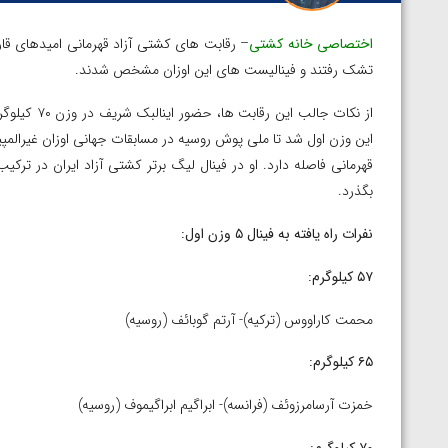
اختصاصی خانه کشتی
تشک رفتند و فینالیست های این اوزان مشخص شدند.
از نکات جال
قهرمانی فاصله دارد. او در فینال لیگ برتر کشتی آزاد ایران در ترک
بگذرد.
نفرات راه یافته به فینال ۵ وزن اول:
۵۷ کیلوگرم:
محمت کاراووس (ترکیه)- آرتم گوبائف (روسیه)
۶۵ کیلوگرم:
خمزت آرسامرزوئف (فرانسه)- ابراگیم ابراگیموف (روسیه)
توسط امین میرزازاده
ویدیو؛ باخت امین کاویانی نژاد مقابل مالخاز آمویا
۷۰ کیلوگرم: