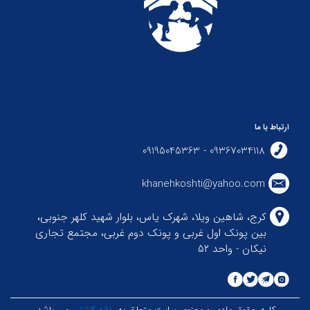
ارتباط با ما
09367034118 - 09195045363
khanehkoshti@yahoo.com
کرج، شاهین ویلا، شهرک یاس، بلوار شهید کلهر جنوبی،
بین پونک اول غربی و پونک دوم غربی، مجتمع تجاری
نیکان - واحد ۵۲
کلیه حقوق مادی و معنوی سایت متعلق به
خانه کشتی
می باشد.