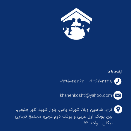
ارتباط با ما
09367034118 - 09195045363
khanehkoshti@yahoo.com
کرج، شاهین ویلا، شهرک یاس، بلوار شهید کلهر جنوبی،
بین پونک اول غربی و پونک دوم غربی، مجتمع تجاری
نیکان - واحد ۵۲