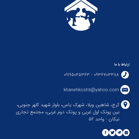
ارتباط با ما
09367034118 - 09195045363
khanehkoshti@yahoo.com
کرج، شاهین ویلا، شهرک یاس، بلوار شهید کلهر جنوبی،
بین پونک اول غربی و پونک دوم غربی، مجتمع تجاری
نیکان - واحد ۵۲