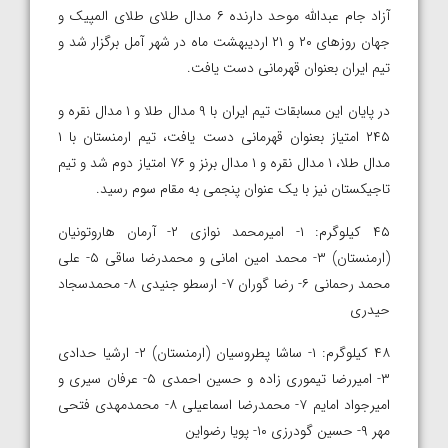
آزاد جام عبدالله موحد دارنده ۶ مدال طلای طلای المپیک و
جهان روزهای ۲۰ و ۲۱ اردیبهشت ماه در شهر آمل برگزار شد و
تیم ایران بعنوان قهرمانی دست یافت.
در پایان این مسابقات تیم ایران با ۹ مدال طلا و ۱ مدال نقره و
۲۴۵ امتیاز بعنوان قهرمانی دست یافت، تیم ارمنستان با ۱
مدال طلا، ۱ مدال نقره و ۱ مدال برنز و ۷۶ امتیاز دوم شد و تیم
تاجیکستان نیز با یک عنوان پنجمی به مقام سوم رسید.
۴۵ کیلوگرم: ۱- امیرمحمد نوازی ۲- آرمان هاروتونیان
(ارمنستان) ۳- محمد امین امانی و محمدرضا ساقی ۵- علی
محمد رحمانی ۶- رضا گوران ۷- ارسطو جنیدی ۸- محمدسجاد
حیدری
۴۸ کیلوگرم: ۱- ساشا پطروسیان (ارمنستان) ۲- ارشیا حدادی
۳- امیررضا تیموری زاده و حسین احمدی ۵- عرفان سیری و
امیرجواد امایم ۷- محمدرضا اسماعیلی ۸- محمدمهدی فتحی
مهر ۹- حسین گودرزی ۱۰- پویا رضواین