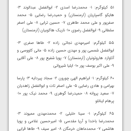
۵۱ کیلوگرم: ۱- محمدرضا اسدی ۲- ابوالفضل عبدالوند ۳-
هایکو گاسپاریان (ارمنستان) و حمیدرضا رضایی ۵- محمد
صفرپور و علی محمد طاهری ۷- حسین ترابی ۸- علی اصغر
سلطانی ۹- ابوالفضل رضوی ۱۰- ناریک هاکوبیان (ارمنستان)
۵۵ کیلوگرم: امیرمهدی نجاتی زاده ۲- طاها صفری ۳-
ابوالفضل شمسی پور و مهدی حسین زاده ۵- مانی کاووسی و
آتاوازد هاروتونیان (ارمنستان) ۷- پویا شفیع پور ۸- علی آقایی
۹- علی اکبر یوسف پور ۱۰- ایلیا شیروانی
۶۰ کیلوگرم: ۱- ابراهیم الهی چورون ۲- سجاد پیردایه ۳- پارسا
بهرامی و هادی رضایی ۵- علی اصغر تات و ابوالفضل زاهدیان
۷- سعید پروانه ۸- حمیدرضا گوهری ۹- محمد نیک پور ۱۰-
پرهام اینانلو
۶۵ کیلوگرم: ۱- سینا خلیلی ۲- محمدمهدی ممیوند ۳-
محمدرضا باخدا و آریا مقدسی ۵- امیرحسین غلامی و پویا
هاشمی ۷- محمدماهان خرمگان ۸- امیر سیف ۹- طاها قرایی