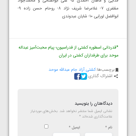
فدایی و ماهان احمدی ۵- علی ابوالفتحی و محمدجواد
مظفری ۷- غلامرضا شریف نژاد ۸- روحام حسن زاده ۹-
ابوافضل لورایی ۱۰- شایان عبدوندی
*قدردانی اسطوره کشتی از فدراسیون؛ پیام محبت‌آمیز عبداله
موحد برای طرفداران کشتی در ایران
برچسب‌ها:
کشتی آزاد جام عبدالله موحد
اشتراک گذاری:
دیدگاهتان را بنویسید
نشانی ایمیل شما منتشر نخواهد شد.
بخش‌های موردنیاز
علامت‌گذاری شده‌اند
*
نام
*
ایمیل
*