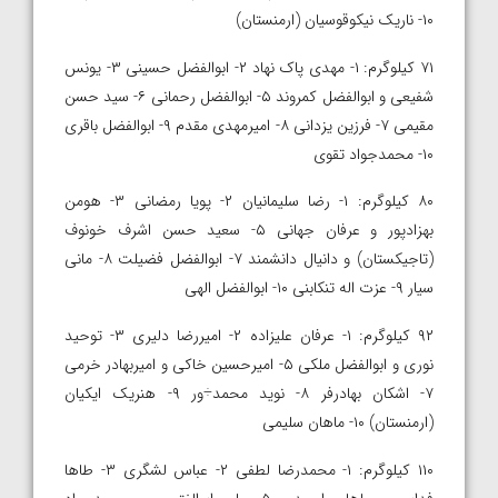
۱۰- ناریک نیکوقوسیان (ارمنستان)
۷۱ کیلوگرم: ۱- مهدی پاک نهاد ۲- ابوالفضل حسینی ۳- یونس
شفیعی و ابوالفضل کمروند ۵- ابوالفضل رحمانی ۶- سید حسن
مقیمی ۷- فرزین یزدانی ۸- امیرمهدی مقدم ۹- ابوالفضل باقری
۱۰- محمدجواد تقوی
۸۰ کیلوگرم: ۱- رضا سلیمانیان ۲- پویا رمضانی ۳- هومن
بهزادپور و عرفان جهانی ۵- سعید حسن اشرف خونوف
(تاجیکستان) و دانیال دانشمند ۷- ابوالفضل فضیلت ۸- مانی
سیار ۹- عزت اله تنکابنی ۱۰- ابوالفضل الهی
۹۲ کیلوگرم: ۱- عرفان علیزاده ۲- امیررضا دلیری ۳- توحید
نوری و ابوالفضل ملکی ۵- امیرحسین خاکی و امیربهادر خرمی
۷- اشکان بهادرفر ۸- نوید محمد÷ور ۹- هنریک ایکیان
(ارمنستان) ۱۰- ماهان سلیمی
۱۱۰ کیلوگرم: ۱- محمدرضا لطفی ۲- عباس لشگری ۳- طاها