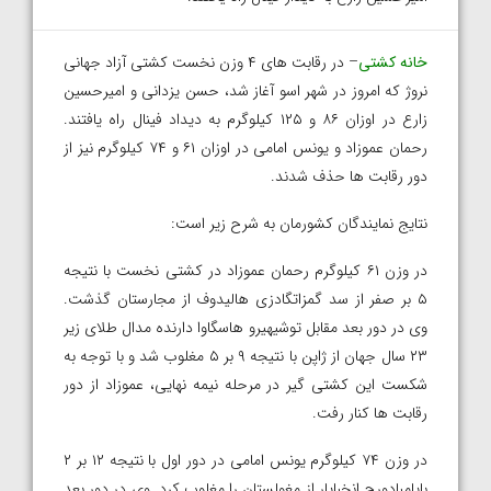
خانه کشتی
– در رقابت های ۴ وزن نخست کشتی آزاد جهانی
نروژ که امروز در شهر اسو آغاز شد، حسن یزدانی و امیرحسین
زارع در اوزان ۸۶ و ۱۲۵ کیلوگرم به دیداد فینال راه یافتند.
رحمان عموزاد و یونس امامی در اوزان ۶۱ و ۷۴ کیلوگرم نیز از
دور رقابت ها حذف شدند.
نتایج نمایندگان کشورمان به شرح زیر است:
در وزن ۶۱ کیلوگرم رحمان عموزاد در کشتی نخست با نتیجه
۵ بر صفر از سد گمزاتگادزی هالیدوف از مجارستان گذشت.
وی در دور بعد مقابل توشیهیرو هاسگاوا دارنده مدال طلای زیر
۲۳ سال جهان از ژاپن با نتیجه ۹ بر ۵ مغلوب شد و با توجه به
شکست این کشتی گیر در مرحله نیمه نهایی، عموزاد از دور
رقابت ها کنار رفت.
در وزن ۷۴ کیلوگرم یونس امامی در دور اول با نتیجه ۱۲ بر ۲
بایامبادورج انخبایار از مغولستان را مغلوب کرد. وی در دور بعد