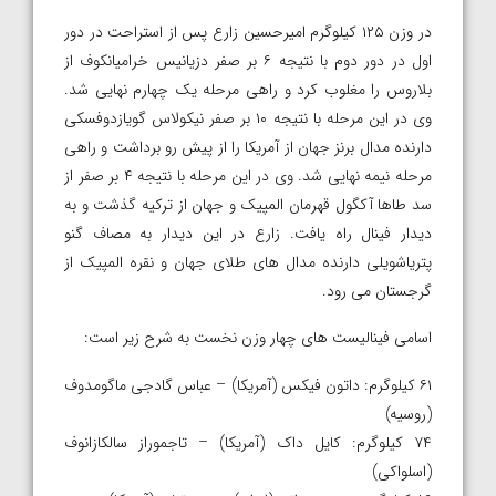
در وزن ۱۲۵ کیلوگرم امیرحسین زارع پس از استراحت در دور
اول در دور دوم با نتیجه ۶ بر صفر دزیانیس خرامیانکوف از
بلاروس را مغلوب کرد و راهی مرحله یک چهارم نهایی شد.
وی در این مرحله با نتیجه ۱۰ بر صفر نیکولاس گویازدوفسکی
دارنده مدال برنز جهان از آمریکا را از پیش رو برداشت و راهی
مرحله نیمه نهایی شد. وی در این مرحله با نتیجه ۴ بر صفر از
سد طاها آکگول قهرمان المپیک و جهان از ترکیه گذشت و به
دیدار فینال راه یافت. زارع در این دیدار به مصاف گنو
پتریاشویلی دارنده مدال های طلای جهان و نقره المپیک از
گرجستان می رود.
اسامی فینالیست های چهار وزن نخست به شرح زیر است:
۶۱ کیلوگرم: داتون فیکس (آمریکا) – عباس گادجی ماگومدوف
(روسیه)
۷۴ کیلوگرم: کایل داک (آمریکا) – تاجموراز سالکازانوف
(اسلواکی)