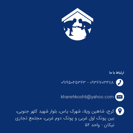
ارتباط با ما
09367034118 - 09195045363
khanehkoshti@yahoo.com
کرج، شاهین ویلا، شهرک یاس، بلوار شهید کلهر جنوبی،
بین پونک اول غربی و پونک دوم غربی، مجتمع تجاری
نیکان - واحد ۵۲