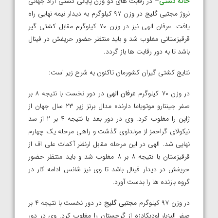
خانه کشتی
– در رقابت های دو وزن پایانی کشتی آزاد جهانی
نروژ مجتبی گلیج در وزن ۹۷ کیلوگرم به دیدار نیمه نهایی راه
یافت. عرفان الهی نیز در وزن ۷۰ کیلوگرم مقابل کشتی گیر
قرقیزستانی مغلوب شد و باید منتظر حضور حریفش در فینال
باشد تا به دور رقابت ها باز گردد.
نتایج کشتی گیران کشورمان تاکنون به شرح زیر است:
در وزن ۷۰ کیلوگرم
عرفان الهی
در دور نخست با نتیجه ۸ بر
صفر جینتارو موتویاما دارنده مدال برنز زیر ۲۳ سال جهان از
ژاپن را مغلوب کرد. وی در دور بعد با نتیجه ۴ بر ۲ از سد
نیکولای گراحمز از مولداوی گذشت و راهی مرحله یک چهارم
نهایی شد. الهی در این مرحله مقابل ارنظر آکمات علی اف از
قرقیزستان با نتیجه ۸ بر ۸ مغلوب شد و باید منتظر حضور
حریفش در دیدار فینال باشد تا وی نیز شانس ادامه کار در
گروه بازنده ها را بدست آورد.
در وزن ۹۷ کیلوگرم
مجتبی گلیج
در دور نخست با نتیجه ۴ بر
صفر الیزبار اودیکادزه از گرجستان را مغلوب کرد. وی در دور